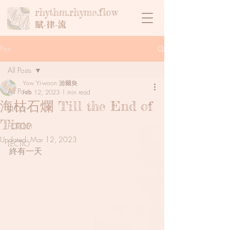
rhythm.rhyme.flow
賦‧律‧流
Post
All Posts
Yow Yi-woon 游爾奐
All Posts
Feb 12, 2023
1 min read
海枯石爛 Till the End of
ILLOS
Time
FOTOS
Updated:
Mar 12, 2023
LECTIO
終有一天