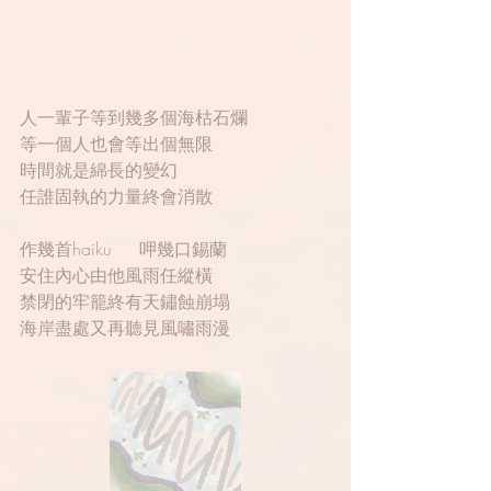
人一輩子等到幾多個海枯石爛
等一個人也會等出個無限
時間就是綿長的變幻
任誰固執的力量終會消散
作幾首haiku     呷幾口錫蘭
安住內心由他風雨任縱橫
禁閉的牢籠終有天鏽蝕崩塌
海岸盡處又再聽見風嘯雨漫