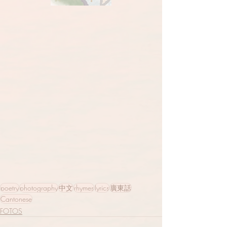
poetry
photography
中文
rhymes
lyrics
廣東話
Cantonese
FOTOS