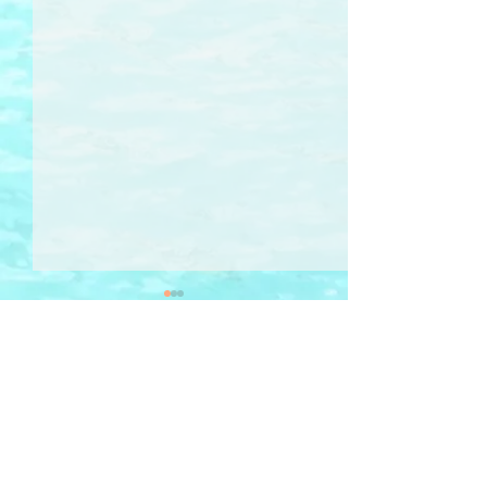
Comments
夜眠 Lullaby
浪途 Long Tour
Write a comment...