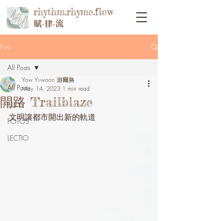
rhythm.rhyme.flow
賦‧律‧流
Post
All Posts
Yow Yi-woon 游爾奐
All Posts
May 14, 2023
1 min read
開路 Trailblaze
ILLOS
文明讓都市開出新的軌道
FOTOS
LECTIO