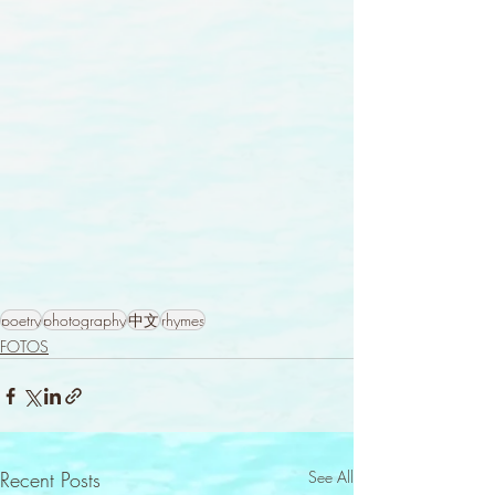
poetry
photography
中文
rhymes
FOTOS
Recent Posts
See All