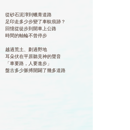
從砂石泥濘到蠟青道路
足印走多少步變了車軚痕跡？
回憶從徒步到開車上公路
時間的軸輪不曾停步
越過荒土、劃過野地
耳朵伏在平原聽見神的聲音
「車要路，人要進步」
盤古多少脈搏開闢了幾多道路